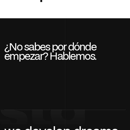
¿No sabes por dónde
empezar? Hablemos.
stg
Contáctanos
Contáctanos