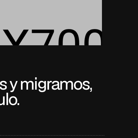
 y migramos,
lo.