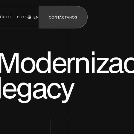
ÉXITO
BLOG
EN
CONTÁCTANOS
CONTÁCTANOS
Modernizac
uipos de
Mozart · ERP
legacy
nología
con IA
Ver todos los
servicios