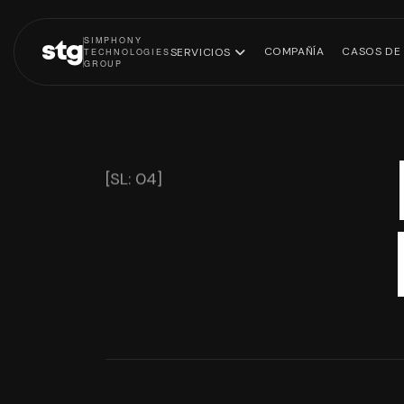
SIMPHONY
stg
COMPAÑÍA
CASOS DE 
SERVICIOS
TECHNOLOGIES
GROUP
[SL: 04]
Software
Eq
Estrategia de
empresarial
tec
datos
Plataformas
Infraestructura
ecommerce
cloud
Modernización
legacy