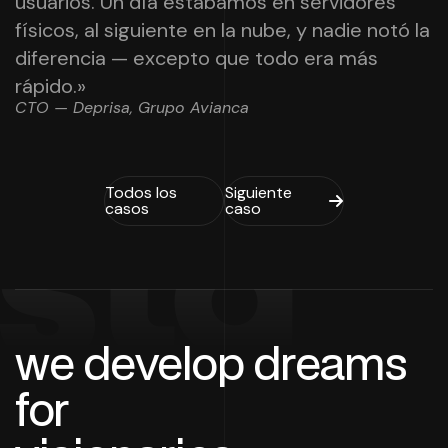
usuarios. Un día estábamos en servidores
físicos, al siguiente en la nube, y nadie notó la
diferencia — excepto que todo era más
rápido.»
CTO — Deprisa, Grupo Avianca
Todos los
Siguiente
casos
caso
stg
we develop dreams
for