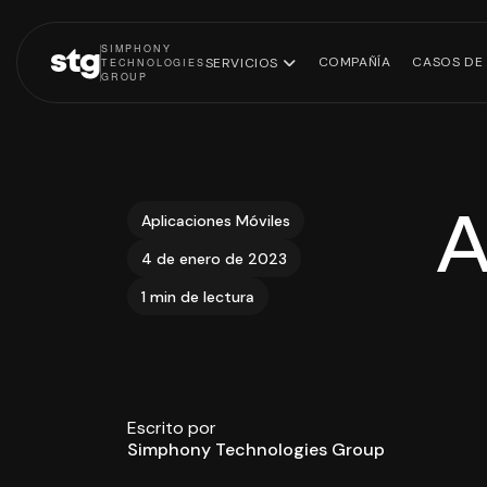
SIMPHONY
stg
COMPAÑÍA
CASOS DE 
SERVICIOS
TECHNOLOGIES
GROUP
A
Aplicaciones Móviles
Software
Eq
4 de enero de 2023
Estrategia de
empresarial
tec
datos
1 min de lectura
Plataformas
Infraestructura
ecommerce
cloud
Modernización
legacy
Escrito por
Simphony Technologies Group