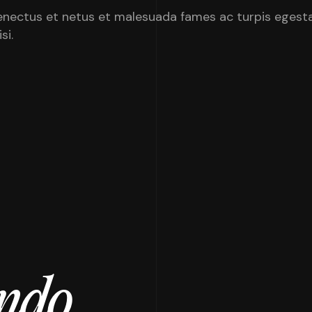
senectus et netus et malesuada fames ac turpis egesta
si.
endo