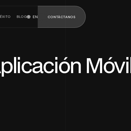
ÉXITO
BLOG
EN
CONTÁCTANOS
CONTÁCTANOS
plicación Móvi
uipos de
Mozart · ERP
nología
con IA
Ver todos los
servicios