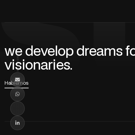
s
we develop dreams fo
COMPARTIR
visionaries.
Hablemos