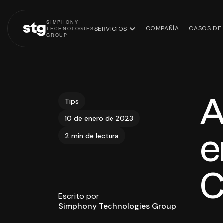
SIMPHONY
stg
COMPAÑÍA
CASOS DE 
SERVICIOS
TECHNOLOGIES
GROUP
A
Tips
Software
Eq
10 de enero de 2023
Estrategia de
empresarial
tec
datos
e
2 min de lectura
Plataformas
Infraestructura
ecommerce
cloud
C
Modernización
legacy
Escrito por
Simphony Technologies Group