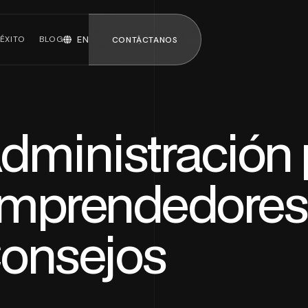
ÉXITO
BLOG
EN
CONTÁCTANOS
CONTÁCTANOS
dministración 
uipos de
Mozart · ERP
nología
con IA
mprendedores
Ver todos los
servicios
onsejos